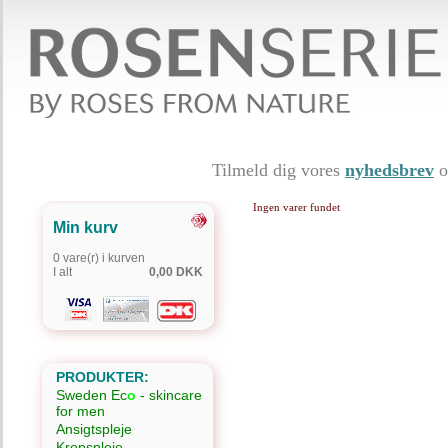
Tilmeld dig vores
nyhedsbrev
o
Ingen varer fundet
Min kurv
0 vare(r) i kurven
I alt
0,00 DKK
PRODUKTER:
Sweden Ec
o
- skincare
for men
Ansigtspleje
Kropspleje