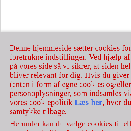
| Rosenserien.dk | økologisk hår- & hudpleje | 100% naturlig | cv
Ønsker du at afmel
Denne hjemmeside sætter cookies for 
foretrukne indstillinger. Ved hjælp af
på vores side så vi sikrer, at siden h
bliver relevant for dig. Hvis du giver 
(enten i form af egne cookies og/eller
For 
personoplysninger, som indsamles vi
vores cookiepolitik
Læs her
, hvor du
samtykke tilbage.
Nyh
Herunder kan du vælge cookies til ell