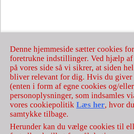
| Rosenserien.dk | økologisk hår- & hudpleje | 100% naturlig | cv
Ønsker du at afmel
Denne hjemmeside sætter cookies for 
foretrukne indstillinger. Ved hjælp af
på vores side så vi sikrer, at siden h
bliver relevant for dig. Hvis du giver 
(enten i form af egne cookies og/eller
For 
personoplysninger, som indsamles vi
vores cookiepolitik
Læs her
, hvor du
samtykke tilbage.
Nyh
Herunder kan du vælge cookies til ell