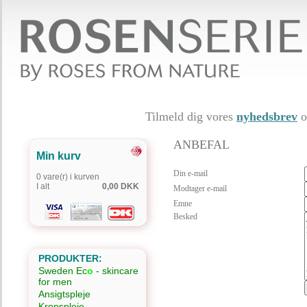
Tilmeld dig vores
nyhedsbrev
o
ANBEFAL
Min kurv
Din e-mail
0 vare(r) i kurven
I alt
0,00 DKK
Modtager e-mail
Emne
Besked
PRODUKTER:
Sweden Ec
o
- skincare
for men
Ansigtspleje
Kropspleje